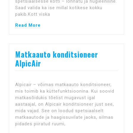
spetsiaalsesse kotti – lõhnatu ja hügieeniline.
Saad valida ka ise millal kotikese kokku
pakib.Kott viska
Read More
Matkaauto konditsioneer
AlpicAir
Alpicair – võimas matkaauto konditsioneer,
mis toimib ka küttefunktsioonina. Kui soovid
matkasõidukis tõelist mugavust igal
aastaajal, on Alpicair konditsioneer just see,
mida vajad. See on loodud spetsiaalselt
matkaautode ja haagissuvilate jaoks, silmas
pidades piiratud ruumi,