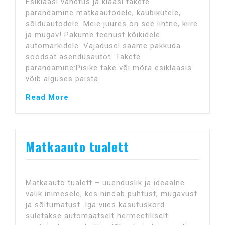
Esiklaasi vahetus ja klaasi täkete
parandamine matkaautodele, kaubikutele,
sõiduautodele. Meie juures on see lihtne, kiire
ja mugav! Pakume teenust kõikidele
automarkidele. Vajadusel saame pakkuda
soodsat asendusautot. Täkete
parandamine:Pisike täke või mõra esiklaasis
võib alguses paista
Read More
Matkaauto tualett
Matkaauto tualett – uuenduslik ja ideaalne
valik inimesele, kes hindab puhtust, mugavust
ja sõltumatust. Iga viies kasutuskord
suletakse automaatselt hermeetiliselt