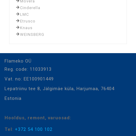
Movera
Cinderella
LMC
Etrusco
Knaus
WEINSBERG
Flameko OÜ
Reg. code: 11033913
Vat. no: EE100901449
Lepatriinu tee 8, Jälgimäe küla, Harjumaa, 76404
Estonia
Hooldus, remont, varuosad:
Tel
:
+372 54 100 102