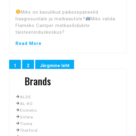
Miks on kasulikud päikesepaneelid
haagissuvilale ja matkaautole?
Miks valida
Flameko Camper matkasõidukite
täisteeninduskeskus?
Read More
Posts
1
2
Järgmine leht
Leht
Leht
pagination
Brands
ALDE
AL-KO
Dometic
Solara
Truma
Thetford