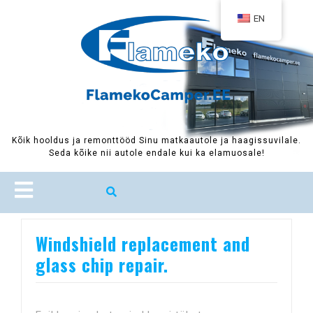
Skip
EN
to
content
Kõik hooldus ja remonttööd Sinu matkaautole ja haagissuvilale.
Seda kõike nii autole endale kui ka elamuosale!
Open
Button
Windshield replacement and
glass chip repair.