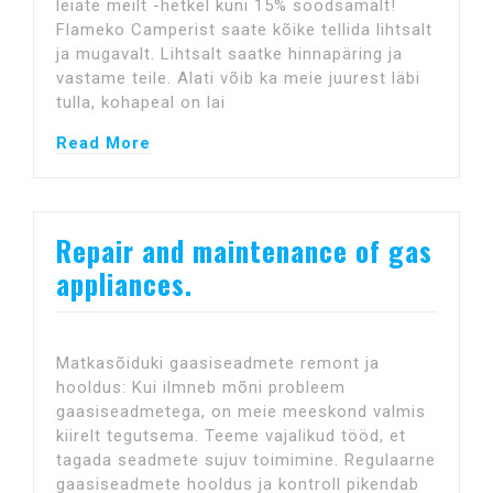
leiate meilt -hetkel kuni 15% soodsamalt!
Flameko Camperist saate kõike tellida lihtsalt
ja mugavalt. Lihtsalt saatke hinnapäring ja
vastame teile. Alati võib ka meie juurest läbi
tulla, kohapeal on lai
Read More
Repair and maintenance of gas
appliances.
Matkasõiduki gaasiseadmete remont ja
hooldus: Kui ilmneb mõni probleem
gaasiseadmetega, on meie meeskond valmis
kiirelt tegutsema. Teeme vajalikud tööd, et
tagada seadmete sujuv toimimine. Regulaarne
gaasiseadmete hooldus ja kontroll pikendab